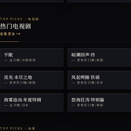
热门电视剧
查看更多
不眠
暗潮回声·终
全23集/中国香港
更新至12集/英国
流光·未尽之地
风起朔陲·铁骑
更新至34集/英国
更新至25集/日本
海雾追凶·年度特辑
怒海狂涛·特别篇
全18集/日本
更新至21集/美国