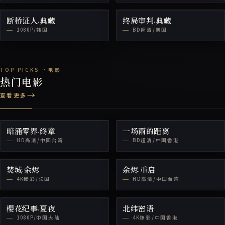
断桥证人·典藏
终局审判·典藏
1080P/韩国
BD超清/美国
热门电影
查看更多
暗涌零界·终章
一场雨的距离
HD高清/中国台湾
BD超清/中国香港
焚城·余烬
余烬·重启
4K臻彩/法国
HD高清/中国台湾
樱花纪事·夏夜
北纬密语
1080P/中国大陆
4K臻彩/中国香港