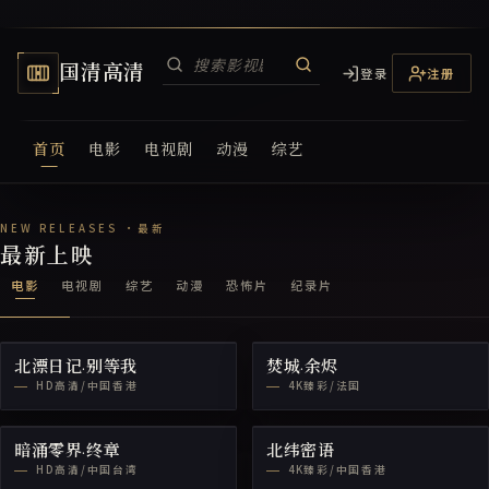
国清高清
登录
注册
首页
电影
电视剧
动漫
综艺
国清高清电视网
最新上映
电影
电视剧
综艺
动漫
恐怖片
纪录片
北漂日记·别等我
焚城·余烬
HD高清/中国香港
4K臻彩/法国
暗涌零界·终章
北纬密语
HD高清/中国台湾
4K臻彩/中国香港