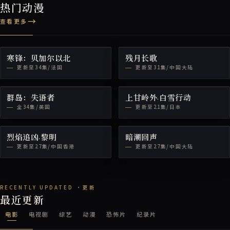
热门动漫
查看更多
寒锋：贝加尔以北
残月长歌
更新至34集/法国
更新至31集/中国大陆
群岛：失语者
上甘岭外·白雪行动
全34集/英国
更新至21集/日本
烈焰追凶·黎明
暗潮回声
更新至27集/中国香港
更新至27集/中国大陆
最近更新
电影
电视剧
综艺
动漫
恐怖片
纪录片